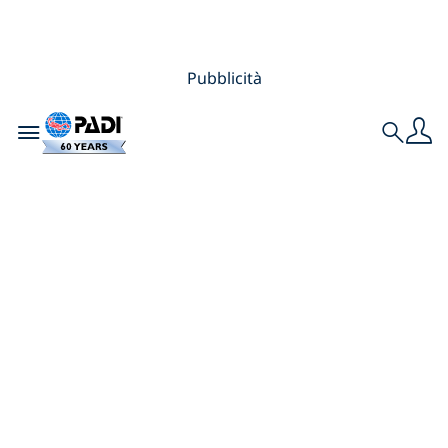
Pubblicità
Toggle navigation
Search
Le undici migliori
mete subacquee
per il mese di