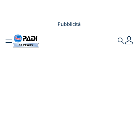
Pubblicità
Toggle navigation
Search
Il potere dei
subacquei: perché
la PADI AWARE
Foundation è