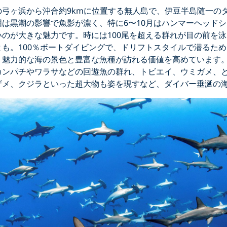
の弓ヶ浜から沖合約9kmに位置する無人島で、伊豆半島随一の
は黒潮の影響で魚影が濃く、特に6〜10月はハンマーヘッド
のが大きな魅力です。時には100尾を超える群れが目の前を
も。100％ボートダイビングで、ドリフトスタイルで潜るた
、魅力的な海の景色と豊富な魚種が訪れる価値を高めています
カンパチやワラサなどの回遊魚の群れ、トビエイ、ウミガメ、
ザメ、クジラといった超大物も姿を現すなど、ダイバー垂涎の