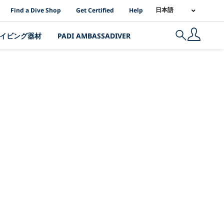
PADI Location Links
日本語
Find a Dive Shop
Get Certified
Help
イビング器材
PADI AMBASSADIVER
Search