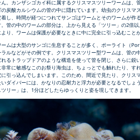
せん。カンザシゴカイ科に属するクリスマスツリーワームは、
ゴの炭酸カルシウムの管の中に隠れています。幼虫のクリスマ
定着し、時間が経つにつれてサンゴはワームとそのワームが作
す。管の中のワームの部分は、上から見える「ツリー」の2倍以
により、ワームは保護が必要なときに中に完全に引っ込むこと
ームは大型のサンゴに生息することが多く、ポーライト（Pori
ーラルなどがその例です。クリスマスツリー型ワームは、管の
ばれるトラップドアのような構造を使って管を閉じ、さらに鋭
に非常に敏感なこのお祭り海虫は、ちょっとでも触れたり、す
穴に引っ込んでしまいます。このため、間近で見たり、クリス
たいダイバーには、かなりの忍耐力と浮力が必要となるでしょ
スツリー」は、1分ほどしたらゆっくりと姿を現してきます。