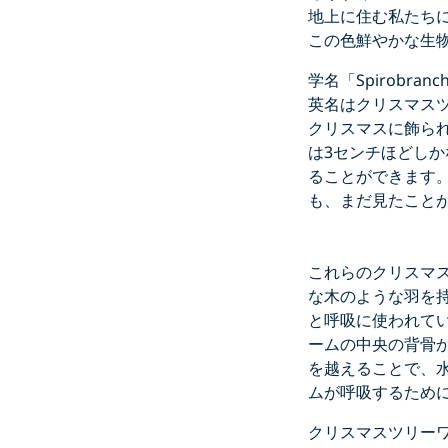
地上に住む私たち
この色鮮やかな生
学名「Spirobr
英名はクリスマス
クリスマスに飾ら
は3センチほどし
ることができます
も、まだ見たこと
これらのクリスマ
な木のような羽を
と呼吸に使われて
ームの中央の背骨
を越えることで、
ムが呼吸するため
クリスマスツリー