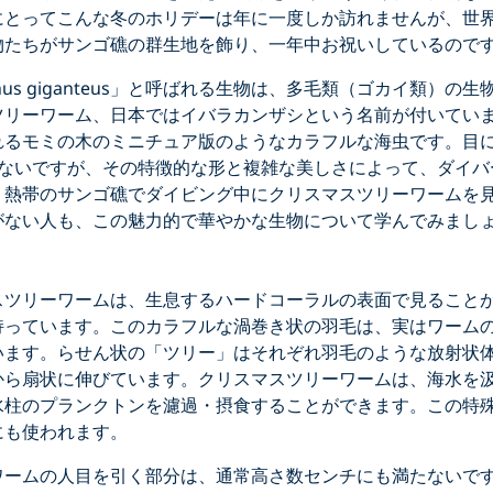
にとってこんな冬のホリデーは年に一度しか訪れませんが、世
物たちがサンゴ礁の群生地を飾り、一年中お祝いしているので
anchus giganteus」と呼ばれる生物は、多毛類（ゴカイ類）
ツリーワーム、日本ではイバラカンザシという名前が付いてい
れるモミの木のミニチュア版のようなカラフルな海虫です。目
かないですが、その特徴的な形と複雑な美しさによって、ダイバ
。熱帯のサンゴ礁でダイビング中にクリスマスツリーワームを
がない人も、この魅力的で華やかな生物について学んでみまし
Click to display the embedded YouTube video
スツリーワームは、生息するハードコーラルの表面で見ることが
持っています。このカラフルな渦巻き状の羽毛は、実はワーム
います。らせん状の「ツリー」はそれぞれ羽毛のような放射状
から扇状に伸びています。クリスマスツリーワームは、海水を
水柱のプランクトンを濾過・摂食することができます。この特
にも使われます。
ワームの人目を引く部分は、通常高さ数センチにも満たないで