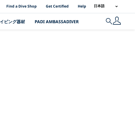
PADI Location Links
日本語
Find a Dive Shop
Get Certified
Help
イビング器材
PADI AMBASSADIVER
Search