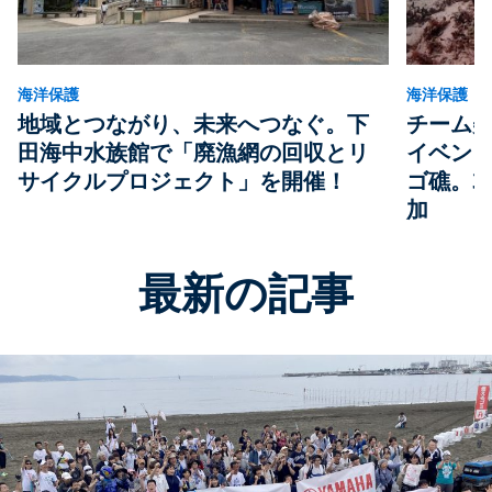
海洋保護
海洋保護
地域とつながり、未来へつなぐ。下
チーム美
田海中水族館で「廃漁網の回収とリ
イベン
サイクルプロジェクト」を開催！
ゴ礁。3
加
最新の記事