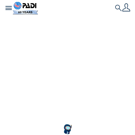
Toggle navigation
Search
最新の記事
青いサンタが未来へ
つなぐ、海へのあり
がとう～ブルーサン
タ2026
7月20日（月・祝）の「海の日」、神奈