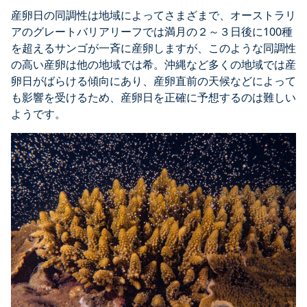
産卵日の同調性は地域によってさまざまで、オーストラリ
アのグレートバリアリーフでは満月の２～３日後に100種
を超えるサンゴが一斉に産卵しますが、このような同調性
の高い産卵は他の地域では希。沖縄など多くの地域では産
卵日がばらける傾向にあり、産卵直前の天候などによって
も影響を受けるため、産卵日を正確に予想するのは難しい
ようです。