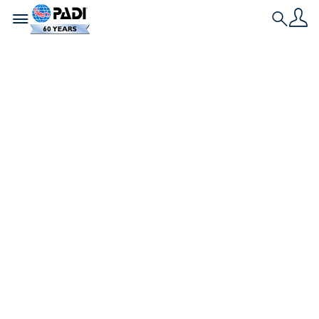
Toggle navigation
Search
3月5日は「サンゴの
日」。知っておきた
いサンゴの話
私たちダイバーに多くの感動を与えてくれ