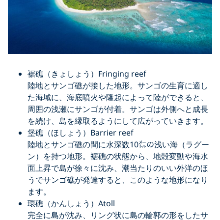
裾礁（きょしょう）Fringing reef
陸地とサンゴ礁が接した地形。サンゴの生育に適し
た海域に、海底噴火や隆起によって陸ができると、
周囲の浅瀬にサンゴが付着。サンゴは外側へと成長
を続け、島を縁取るようにして広がっていきます。
堡礁（ほしょう）Barrier reef
陸地とサンゴ礁の間に水深数10㍍の浅い海（ラグー
ン）を持つ地形。裾礁の状態から、地殻変動や海水
面上昇で島が徐々に沈み、潮当たりのいい外洋のほ
うでサンゴ礁が発達すると、このような地形になり
ます。
環礁（かんしょう）Atoll
完全に島が沈み、リング状に島の輪郭の形をしたサ