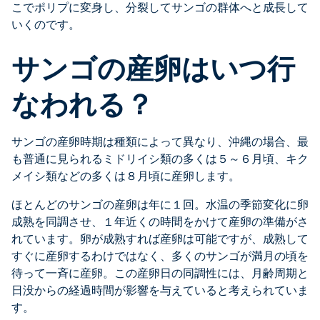
こでポリプに変身し、分裂してサンゴの群体へと成長して
いくのです。
サンゴの産卵はいつ行
なわれる？
サンゴの産卵時期は種類によって異なり、沖縄の場合、最
も普通に見られるミドリイシ類の多くは５～６月頃、キク
メイシ類などの多くは８月頃に産卵します。
ほとんどのサンゴの産卵は年に１回。水温の季節変化に卵
成熟を同調させ、１年近くの時間をかけて産卵の準備がさ
れています。卵が成熟すれば産卵は可能ですが、成熟して
すぐに産卵するわけではなく、多くのサンゴが満月の頃を
待って一斉に産卵。この産卵日の同調性には、月齢周期と
日没からの経過時間が影響を与えていると考えられていま
す。