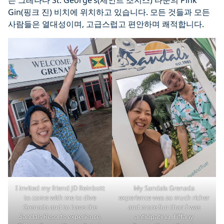
는 그레나다 St. George’s(세인트 조지스) 타운의 Pink
Gin(핑크 진) 비치에 위치하고 있습니다. 모든 것들과 모든
사람들은 열대성이며, 고급스럽고 편안하며 쾌적합니다.
I invited my friend JD Reinbott
My Sandals Grenada
to come with me to dive
experience was so much richer
Grenada and to have the
and more fun than I was
Sandals Resorts experience.
anticipating. Tiffany