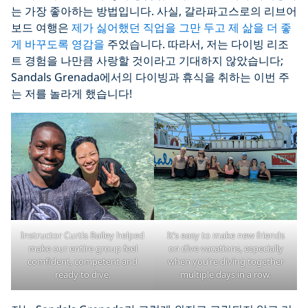
는 가장 좋아하는 방법입니다. 사실, 갈라파고스로의 리브어
보드 여행은
제가 싫어했던 직업을 그만 두고 제 삶을 더 좋
게 바꾸도록 영감을
주었습니다. 따라서, 저는 다이빙 리조
트 경험을 나만큼 사랑할 것이라고 기대하지 않았습니다;
Sandals Grenada에서의 다이빙과 휴식을 취하는 이번 주
는 저를 놀라게 했습니다!
Instructor Curtis Bailey helped
It’s easy to make new friends
make our entire group feel
on dive vacations, especially
comfident, competent and
when you’re diving together
ready to dive.
multiple days in a row.