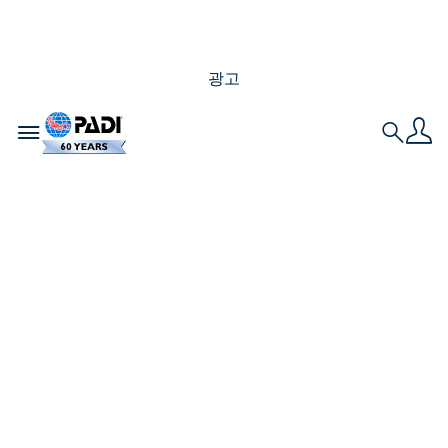
광고
Toggle navigation
Search
저는Sandals(샌들스)
리조트에서 일주일 동
안 다이빙을 했습니다.
그것은 제가 다이빙 여
행에 대해 생각하는 방