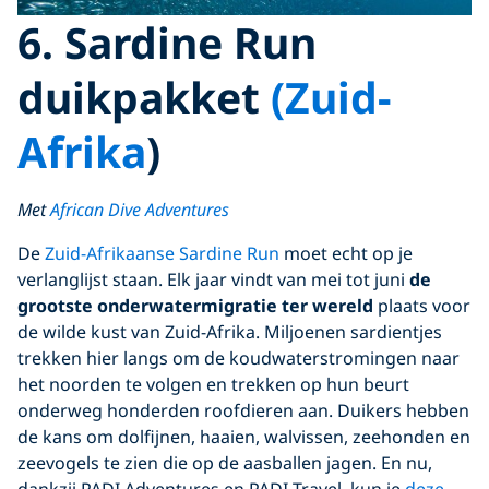
6. Sardine Run
duikpakket
(Zuid-
Afrika
)
Met
African Dive Adventures
De
Zuid-Afrikaanse Sardine Run
moet echt op je
verlanglijst staan. Elk jaar vindt van mei tot juni
de
grootste onderwatermigratie ter wereld
plaats voor
de wilde kust van Zuid-Afrika. Miljoenen sardientjes
trekken hier langs om de koudwaterstromingen naar
het noorden te volgen en trekken op hun beurt
onderweg honderden roofdieren aan. Duikers hebben
de kans om dolfijnen, haaien, walvissen, zeehonden en
zeevogels te zien die op de aasballen jagen. En nu,
dankzij PADI Adventures en PADI Travel, kun je
deze