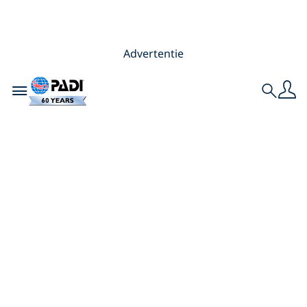
Advertentie
Toggle navigation
Search
13 Totaal unieke
duiken die je kunt
boeken bij PADI