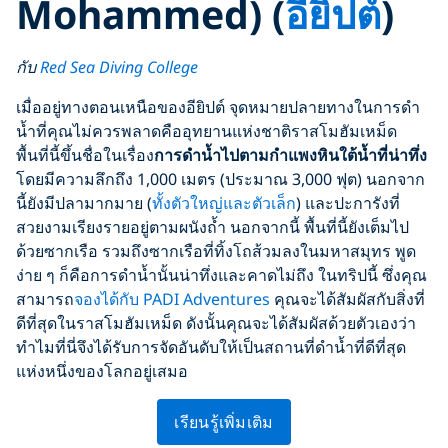
Mohammed)
(
อียิปต์
)
กับ
Red Sea Diving College
เมื่ออยู่ทางตอนเหนือของอียิปต์ จุดหมายปลายทางในการดำ
น้ำที่คุณไม่ควรพลาดคืออุทยานแห่งชาติราสโมฮัมเหม็ด
พื้นที่นี้ขึ้นชื่อในเรื่อง
การดำน้ำไปตามกำแพงหินใต้น้ำที่น่าทึ่ง
โดยมีความลึกถึง 1,000 เมตร (ประมาณ 3,000 ฟุต) นอกจาก
นี้ยังมีปลามากมาย (
ทั้งตัวใหญ่และตัวเล็ก
) และปะการังที่
สวยงามเรียงรายอยู่ตามผนังถ้ำ นอกจากนี้ พื้นที่นี้ยังเต็มไป
ด้วยซากเรือ รวมถึงซากเรือที่ทิ้งโถส้วมลงในมหาสมุทร พูด
ง่าย ๆ ก็คือการดำน้ำนั้นน่าทึ่งและคาดไม่ถึง ในทริปนี้ ซึ่งคุณ
สามารถ
จองได้กับ PADI Adventures
คุณจะได้สัมผัสกับสิ่งที่
ดีที่สุดในราสโมฮัมเหม็ด ดังนั้นคุณจะได้สัมผัสด้วยตัวเองว่า
ทำไมที่นี่จึงได้รับการจัดอันดับให้เป็นสถานที่ดำน้ำที่ดีที่สุด
แห่งหนึ่งของโลกอยู่เสมอ
เรียนรู้เพิ่มเติม