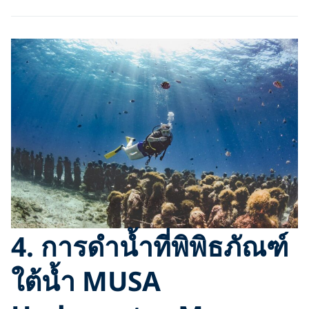
4.
การดำน้ำที่พิพิธภัณฑ์
ใต้น้ำ MUSA