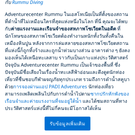
กับ
Rummu Diving
Adventurecenter Rummu ในเอสโทเนียเป็นที่ตั้งของสถาน
ที่ดำน้ำที่ไม่เหมือนใครที่สุดแห่งหนึ่งในโลก ที่นี่ คุณจะได้พบ
กับ
ค่ายแรงงานและเรือนจำของสหภาพโซเวียตในอดีต
ที่
นักโทษของสหภาพโซเวียตต้องทำงานหนักทั้งวันทั้งคืนใน
เหมืองหินปูน หลังจากการล่มสลายของสหภาพโซเวียตสถาน
ที่แห่งนี้ก็ถูกทิ้งร้างและถูกน้ำท่วมบางส่วน อาคารต่าง ๆ ยังคง
มองเห็นได้เหนือทะเลสาบ ราวกับเป็นเกาะแห่งประวัติศาสตร์
ปัจจุบัน Adventurecenter Rummu เป็นเจ้าของพื้นที่ ซึ่ง
ปัจจุบันมีชื่อเสียงในเรื่องน้ำทะเลสีฟ้าอ่อนและดึงดูดนักท่อง
เที่ยวที่ชื่นชอบกีฬาผจญภัยทุกประเภท รวมถึงการดำน้ำสคูบา
ด้วย
การจองผ่านแอป PADI Adventures
นักท่องเที่ยว
สามารถเพลิดเพลินไปกับการดำน้ำไปตาม
ซากปรักหักพังของ
เรือนจำและค่ายแรงงานที่จมอยู่ใต้น้ำ
และได้ชมสถานที่ทาง
ประวัติศาสตร์แห่งนี้ที่ไม่กี่คนจะมีโอกาสได้เห็น
รับข้อมูลเพิ่มเติม