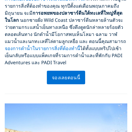
รายการสิ่งที่ต้องทำของคุณ ทุกปีตั้งแต่เดือนพฤษภาคมถึง
มิถุนายน จะมี
การอพยพของปลาซาร์ดีนใต้ทะเลที่ใหญ่ที่สุด
ในโลก
นอกชายฝั่ง Wild Coast ปลาซาร์ดีนหลายล้านตัวจะ
ว่ายตามกระแสน้ำเย็นทางเหนือ ซึ่งดึงดูดนักล่าหลายร้อยตัว
ตลอดเส้นทาง นักดำน้ำมีโอกาสพบเห็นโลมา ฉลาม วาฬ
แมวน้ำและนกทะเลที่ไล่ตามลูกเหยื่อ และ ตอนนี้คุณสามารถ
จองการดำน้ำในรายการสิ่งที่ต้องทำนี้
ได้ทั้งแบบทริปไปเช้า
เย็นกลับหรือแบบแพ็คเกจที่รวมการดำน้ำและที่พักกับ PADI
Adventures และ PADI Travel
จองเลยตอนนี้