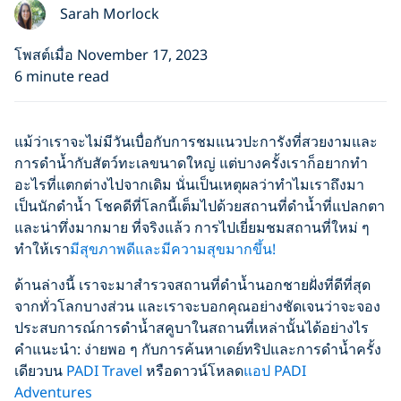
Sarah Morlock
โพสต์เมื่อ November 17, 2023
6 minute read
แม้ว่าเราจะไม่มีวันเบื่อกับการชมแนวปะการังที่สวยงามและ
การดำน้ำกับสัตว์ทะเลขนาดใหญ่ แต่บางครั้งเราก็อยากทำ
อะไรที่แตกต่างไปจากเดิม นั่นเป็นเหตุผลว่าทำไมเราถึงมา
เป็นนักดำน้ำ โชคดีที่โลกนี้เต็มไปด้วยสถานที่ดำน้ำที่แปลกตา
และน่าทึ่งมากมาย ที่จริงแล้ว การไปเยี่ยมชมสถานที่ใหม่ ๆ
ทำให้เรา
มีสุขภาพดีและมีความสุขมากขึ้น!
ด้านล่างนี้ เราจะมาสำรวจสถานที่ดำน้ำนอกชายฝั่งที่ดีที่สุด
จากทั่วโลกบางส่วน และเราจะบอกคุณอย่างชัดเจนว่าจะจอง
ประสบการณ์การดำน้ำสคูบาในสถานที่เหล่านั้นได้อย่างไร
คำแนะนำ: ง่ายพอ ๆ กับการค้นหาเดย์ทริปและการดำน้ำครั้ง
เดียวบน
PADI Travel
หรือดาวน์โหลด
แอป PADI
Adventures