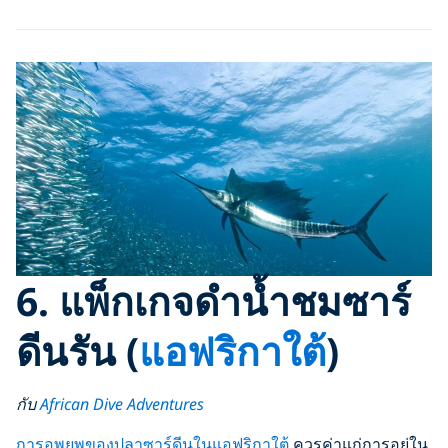
6.
แพ็กเกจดำน้ำชมซาร์
ดีนรัน
(
แอฟริกาใต้
)
กับ
African Dive Adventures
การอพยพของปลาซาร์ดีนในแอฟริกาใต้
ควรค่าแก่การอยู่ใน