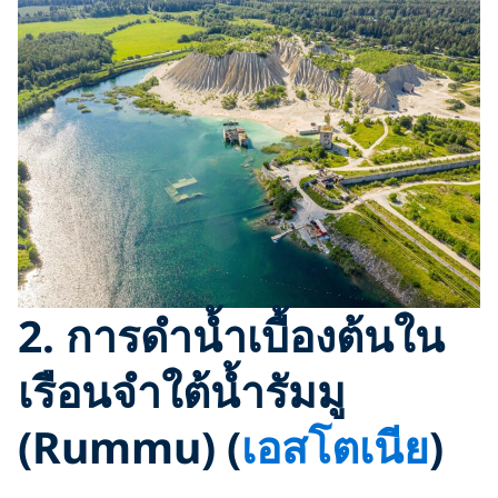
2.
การดำน้ำเบื้องต้นใน
เรือนจำใต้น้ำรัมมู
(Rummu
) (
เอสโตเนีย
)