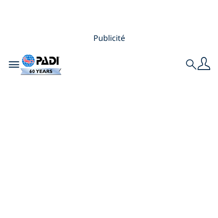
Publicité
Toggle navigation
Search
13 plongées
totalement uniques
que vous pouvez
réserver sur PADI