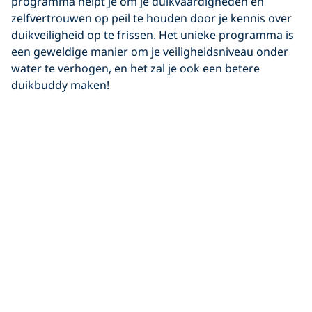
programma helpt je om je duikvaardigheden en
zelfvertrouwen op peil te houden door je kennis over
duikveiligheid op te frissen. Het unieke programma is
een geweldige manier om je veiligheidsniveau onder
water te verhogen, en het zal je ook een betere
duikbuddy maken!
5.
Scuba Diving
Magazine
Zoek je iets om in de bus of de trein naar je werk te
lezen? Leden van
PADI Club
ontvangen jaarlijks 10
edities van
Scuba Diving®
Magazine. Waarom maak je
van je dagelijkse reis geen duikreis?