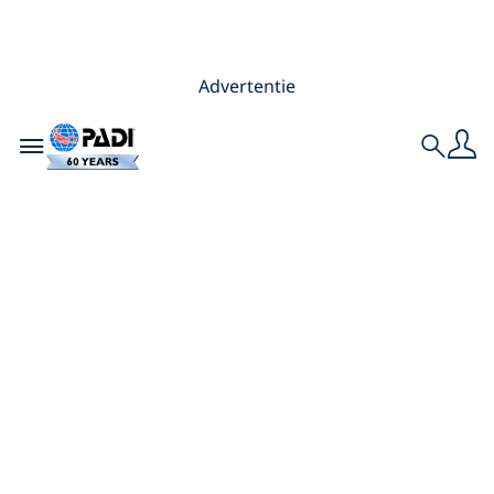
Advertentie
Toggle navigation
Search
Hoe vind je een
duikclub bij jou in
de buurt