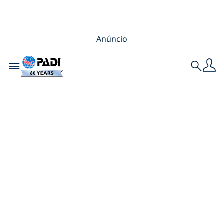
Anúncio
Toggle navigation
Search
Como encontrar um
clube de mergulho
perto de você