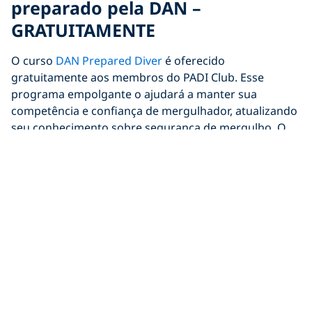
preparado pela DAN –
GRATUITAMENTE
O curso
DAN Prepared Diver
é oferecido
gratuitamente aos membros do PADI Club. Esse
programa empolgante o ajudará a manter sua
competência e confiança de mergulhador, atualizando
seu conhecimento sobre segurança de mergulho. O
programa exclusivo é uma ótima maneira de
aumentar seus níveis de segurança embaixo d’água e
também o tornará um companheiro melhor!
5. Revista
Scuba Diving
Está procurando algo para ler no ônibus ou no trem
para o trabalho? Os membros
do PADI Club
recebem
10 edições da revista
Scuba Diving®
anualmente. Por
que não transformar seu trajeto diário em um trajeto
de mergulho?