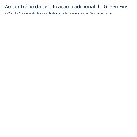
Ao contrário da certificação tradicional do Green Fins,
não há requisito mínimo de pontuação para os
Membros Digitais.
Para distinguir entre um Membro do Green Fins que
passou por uma avaliação presencial e um Membro
Digital do Green Fins, procure pelo logo do Green Fins
exibido no centro de mergulho ou em seu site. Os
centros de mergulho que passaram por uma avaliação
presencial exibirão um logo bronze, prata ou ouro,
enquanto os Membros Digitais usarão um logo azul
escuro do Green Fins.