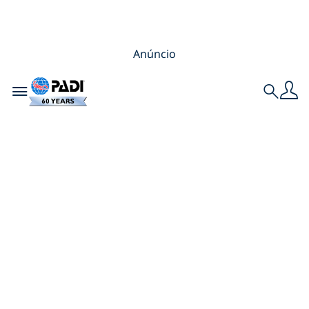
Anúncio
Toggle navigation
Search
O que é o Green
Fins e Como Ele
Avalia o Impacto
Ambiental dos