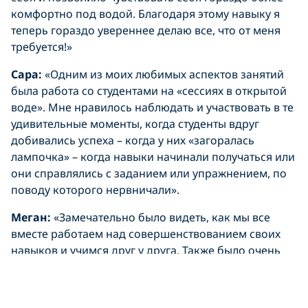
комфортно под водой. Благодаря этому навыку я
теперь гораздо увереннее делаю все, что от меня
требуется!»
Сара:
«Одним из моих любимых аспектов занятий
была работа со студентами на «сессиях в открытой
воде». Мне нравилось наблюдать и участвовать в те
удивительные моменты, когда студенты вдруг
добивались успеха – когда у них «загоралась
лампочка» – когда навыки начинали получаться или
они справлялись с заданием или упражнением, по
поводу которого нервничали».
Меган:
«Замечательно было видеть, как мы все
вместе работаем над совершенствованием своих
навыков и учимся друг у друга. Также было очень
весело отталкивать Кенни от причала в Козумеле».
Сью:
«Больше всего на курсе PADI Divemaster мне