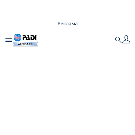
Реклама
Toggle navigation
Search
Вот каково это –
учиться в качестве
дайвмастера-