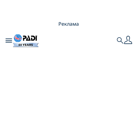
Реклама
Toggle navigation
Search
PADIи фонд
«OceanCleanup»
борются с
загрязнением