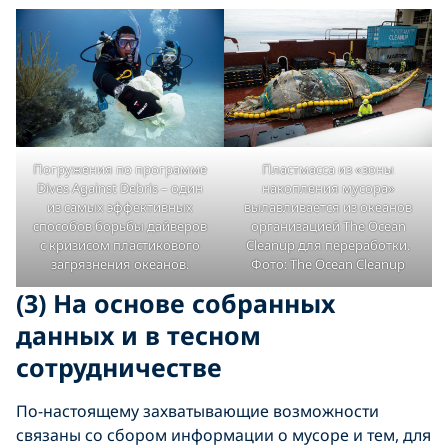
Погружения по программе
Пластмасса из «зоны
Dives Against Debris – один
накопления мусора»
из самых эффективных
вылавливается из океанов
способов борьбы дайверов
организацией The Ocean
с кризисом пластикового
Cleanup для переработки.
загрязнения океанов.
Фото: The Ocean Cleanup
(3) На основе собранных
данных и в тесном
сотрудничестве
По-настоящему захватывающие возможности
связаны со сбором информации о мусоре и тем, для