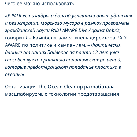
чего ее можно использовать.
«У
PADI
есть кадры и долгий успешный опыт удаления
и регистрации морского мусора в рамках программы
гражданской науки
PADI
AWARE
Dive
Against
Debris
,
–
говорит Ян Кэмпбелл, заместитель директора PADI
AWARE по политике и кампаниям. –
Фактически,
данные от наших дайверов за почти 12 лет уже
способствуют принятию политических решений,
которые предотвращают попадание пластика в
океаны».
Организация The Ocean Cleanup разработала
масштабируемые технологии предотвращения
выбросов пластика в реки и океаны. Ее члены будут
выступать в качестве технических и научных
экспертов в рамках сотрудничества. Прототипы этой
совместной работы в Малайзии и Доминиканской
Республике выглядят многообещающими, и