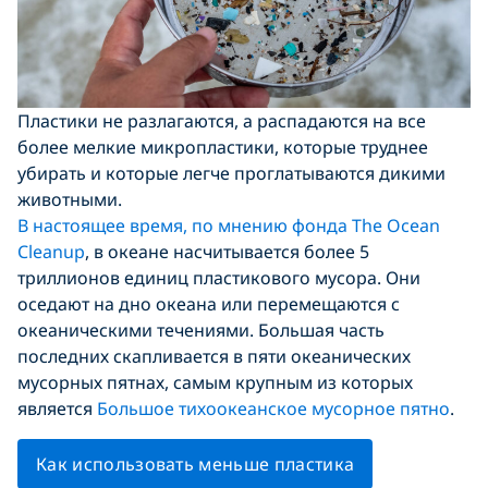
Пластики не разлагаются, а распадаются на все
более мелкие микропластики, которые труднее
убирать и которые легче проглатываются дикими
животными.
В настоящее время, по мнению фонда The Ocean
Cleanup
, в океане насчитывается более 5
триллионов единиц пластикового мусора. Они
оседают на дно океана или перемещаются с
океаническими течениями. Большая часть
последних скапливается в пяти океанических
мусорных пятнах, самым крупным из которых
является
Большое тихоокеанское мусорное пятно
.
Как использовать меньше пластика