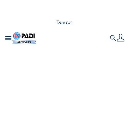
โฆษณา
Toggle navigation
Search
โครงการอนุรักษ์ทะเล
นำโดยผู้หญิง
โครงการ PADI AWARE Community Grant มอบเงินทุน