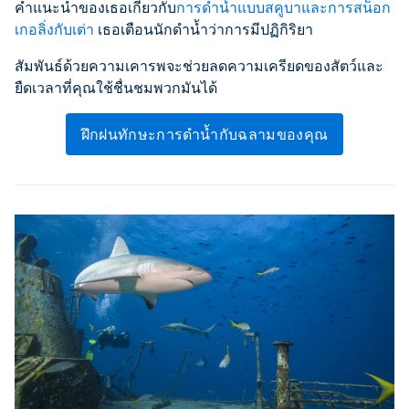
คำแนะนำของเธอเกี่ยวกับ
การดำน้ำแบบสคูบาและการสน็อก
เกอลิ่งกับเต่า
เธอเตือนนักดำน้ำว่าการมีปฏิกิริยา
สัมพันธ์ด้วยความเคารพจะช่วยลดความเครียดของสัตว์และ
ยืดเวลาที่คุณใช้ชื่นชมพวกมันได้
ฝึกฝนทักษะการดำน้ำกับฉลามของคุณ