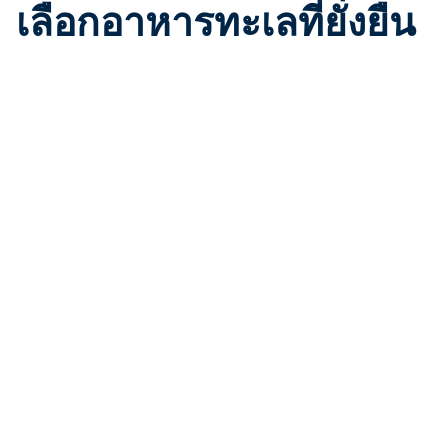
เลือกอาหารทะเลที่ยั่งยืน
ในฐานะผู้บริโภค คุณสามารถเลือกได้ว่าจะใช้เงินที่หามา
อย่างยากลำบากที่ไหน การเลือกปลาหรืออาหารทะเล
อื่น ๆ ที่จับได้อย่างยั่งยืนด้วยวิธีที่ไม่คุกคามมหาสมุทร เช่น
การทำประมงที่มากเกินกำลังผลิตของสัตว์น้ำหรือ
ปลาที่จับได้อาจส่งผลต่อความอุดมสมบูรณ์ของมหาสมุทรได้
แอป ตัวอย่างเช่น
The Seafood Watch App
ที่เสนอคำ
แนะนำเกี่ยวกับอาหารทะเลที่ทันสมัย คู่มืออาหารทะเล ร้าน
อาหารและร้านค้าใกล้เคียงที่ให้บริการ
อาหารทะเลที่เป็นมิตรต่อท้องทะเล
อ่านข้อมูลเกี่ยวกับอาหารทะเลที่ยั่งยืนได้ที่นี่