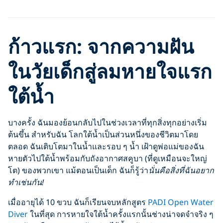
ก้าวแรก: จากความฝัน
ในวัยเด็กสู่ลมหายใจแรก
ใต้น้ำ
บางครั้ง ฉันมองย้อนกลับไปในช่วงเวลาที่ทุกสิ่งทุกอย่างเริ่ม
ต้นขึ้น สำหรับฉัน โลกใต้น้ำเป็นส่วนหนึ่งของชีวิตมาโดย
ตลอด ฉันเติบโตมาในน้ำและรอบ ๆ น้ำ เฝ้าดูพ่อแม่ของฉัน
หายตัวไปใต้น้ำพร้อมกับถังอากาศสคูบา (ที่ดูเหมือนจะใหญ่
โต) ของพวกเขา แม้ตอนเป็นเด็ก ฉันก็รู้ว่า
นั่นคือสิ่งที่ฉันอยาก
ทำเช่นกัน!
เมื่ออายุได้ 10 ขวบ ฉันก็เรียนจบหลักสูตร
PADI Open Water
Diver
ในที่สุด การหายใจใต้น้ำครั้งแรกนั้นช่างน่าจดจำจริง ๆ