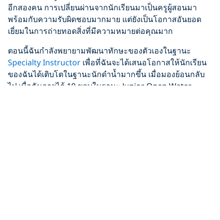
อีกสองคน การเปลี่ยนผ่านจากนักเรียนมาเป็นครูผู้สอนมา
พร้อมกับความรับผิดชอบมากมาย แต่ยังเป็นโอกาสอันยอด
เยี่ยมในการถ่ายทอดสิ่งที่มีความหมายต่อคุณมาก
ตอนนี้ฉันกำลังพยายามพัฒนาทักษะของตัวเองในฐานะ
Specialty Instructor
เพื่อที่ฉันจะได้เสนอโอกาสให้นักเรียน
ของฉันได้เติบโตในฐานะนักดำน้ำมากขึ้น เมื่อมองย้อนกลับ
ไป เมื่อฉันอายุได้ 10 ขวบในฐานะ Junior Open Water
Diver ฉันคงไม่เคยคิดว่าวันหนึ่งเขาจะกลายมาเป็นครูผู้สอน
ของ PADI ที่อายุน้อยที่สุดคนหนึ่งของออสเตรีย แต่ตอนนี้ฉันมี
ความสุขมาก
ทำไมถึงควรเป็นครูผู้สอน
ของ PADI