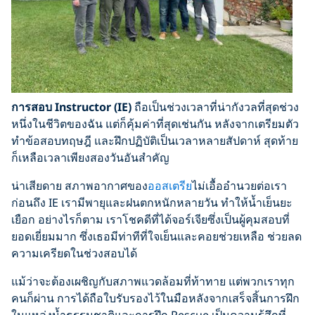
การสอบ Instructor (IE)
ถือเป็นช่วงเวลาที่น่ากังวลที่สุดช่วง
หนึ่งในชีวิตของฉัน แต่ก็คุ้มค่าที่สุดเช่นกัน หลังจากเตรียมตัว
ทำข้อสอบทฤษฎี และฝึกปฏิบัติเป็นเวลาหลายสัปดาห์ สุดท้าย
ก็เหลือเวลาเพียงสองวันอันสำคัญ
น่าเสียดาย สภาพอากาศของ
ออสเตรีย
ไม่เอื้ออำนวยต่อเรา
ก่อนถึง IE เรามีพายุและฝนตกหนักหลายวัน ทำให้น้ำเย็นยะ
เยือก อย่างไรก็ตาม เราโชคดีที่ได้จอร์เจียซึ่งเป็นผู้คุมสอบที่
ยอดเยี่ยมมาก ซึ่งเธอมีท่าทีที่ใจเย็นและคอยช่วยเหลือ ช่วยลด
ความเครียดในช่วงสอบได้
แม้ว่าจะต้องเผชิญกับสภาพแวดล้อมที่ท้าทาย แต่พวกเราทุก
คนก็ผ่าน การได้ถือใบรับรองไว้ในมือหลังจากเสร็จสิ้นการฝึก