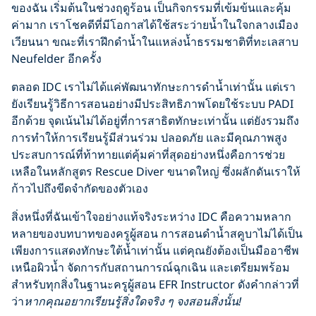
ของฉัน เริ่มต้นในช่วงฤดูร้อน เป็นกิจกรรมที่เข้มข้นและคุ้ม
ค่ามาก เราโชคดีที่มีโอกาสได้ใช้สระว่ายน้ำในใจกลางเมือง
เวียนนา ขณะที่เราฝึกดำน้ำในแหล่งน้ำธรรมชาติที่ทะเลสาบ
Neufelder อีกครั้ง
ตลอด IDC เราไม่ได้แค่พัฒนาทักษะการดำน้ำเท่านั้น แต่เรา
ยังเรียนรู้วิธีการสอนอย่างมีประสิทธิภาพโดยใช้ระบบ PADI
อีกด้วย จุดเน้นไม่ได้อยู่ที่การสาธิตทักษะเท่านั้น แต่ยังรวมถึง
การทำให้การเรียนรู้มีส่วนร่วม ปลอดภัย และมีคุณภาพสูง
ประสบการณ์ที่ท้าทายแต่คุ้มค่าที่สุดอย่างหนึ่งคือการช่วย
เหลือในหลักสูตร Rescue Diver ขนาดใหญ่ ซึ่งผลักดันเราให้
ก้าวไปถึงขีดจำกัดของตัวเอง
สิ่งหนึ่งที่ฉันเข้าใจอย่างแท้จริงระหว่าง IDC คือความหลาก
หลายของบทบาทของครูผู้สอน การสอนดำน้ำสคูบาไม่ได้เป็น
เพียงการแสดงทักษะใต้น้ำเท่านั้น แต่คุณยังต้องเป็นมืออาชีพ
เหนือผิวน้ำ จัดการกับสถานการณ์ฉุกเฉิน และเตรียมพร้อม
สำหรับทุกสิ่งในฐานะครูผู้สอน EFR Instructor ดังคำกล่าวที่
ว่า
หากคุณอยากเรียนรู้สิ่งใดจริง
ๆ จงสอนสิ่งนั้น!