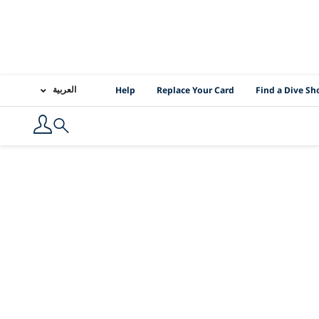
PADI Location Links
العربية
Help
Replace Your Card
Find a Dive Sh
Search