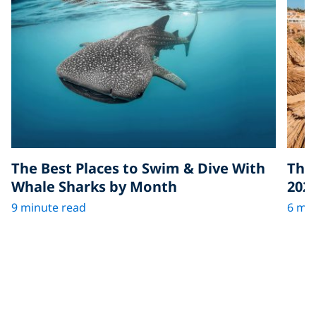
The Best Places to Swim & Dive With
The 
Whale Sharks by Month
202
9 minute read
6 min
ダイビングのその他の
記事