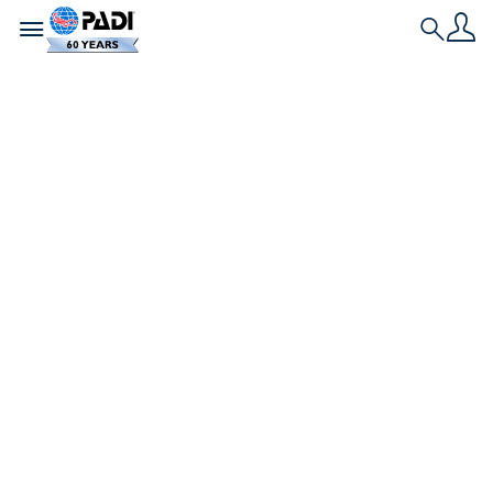
Toggle navigation
Search
いよいよダイビング
のシーズン！安全管理
も忘れずに！
いよいよ夏を迎え、ダイビングのシーズン