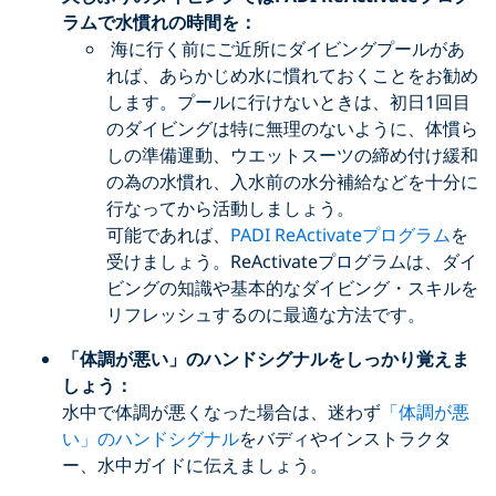
ラムで水慣れの時間を：
海に行く前にご近所にダイビングプールがあ
れば、あらかじめ水に慣れておくことをお勧め
します。プールに行けないときは、初日1回目
のダイビングは特に無理のないように、体慣ら
しの準備運動、ウエットスーツの締め付け緩和
の為の水慣れ、入水前の水分補給などを十分に
行なってから活動しましょう。
可能であれば、
PADI ReActivateプログラム
を
受けましょう。ReActivateプログラムは、ダイ
ビングの知識や基本的なダイビング・スキルを
リフレッシュするのに最適な方法です。
「体調が悪い」のハンドシグナルをしっかり覚えま
しょう：
水中で体調が悪くなった場合は、迷わず
「体調が悪
い」のハンドシグナル
をバディやインストラクタ
ー、水中ガイドに伝えましょう。