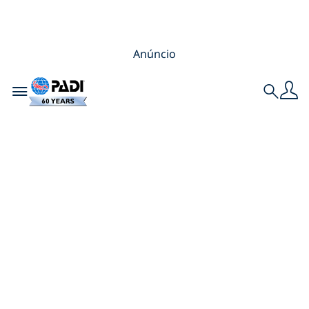
Anúncio
Toggle navigation
Search
PADI e AWARE
Anunciam
Audacioso Plano
Azul para Ação no