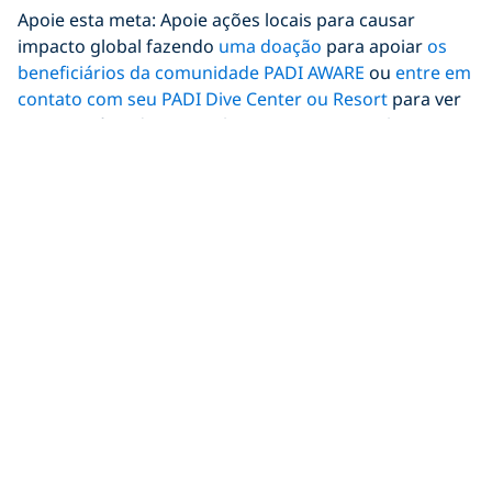
Apoie esta meta: Apoie ações locais para causar
impacto global fazendo
uma doação
para apoiar
os
beneficiários da comunidade PADI AWARE
ou
entre em
contato com seu PADI Dive Center ou Resort
para ver
como você pode se envolver em programas locais.
Doe agora
PADI Eco Centers