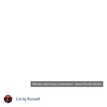
Whales swimming underwater - Dwarf Minke Whale
Cecily Russell