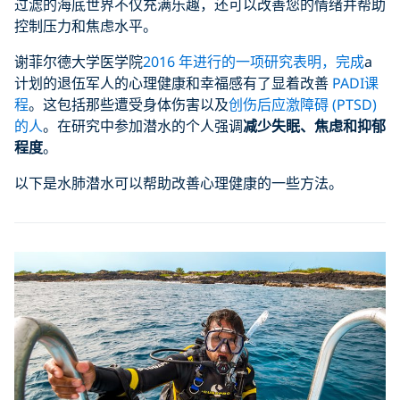
过滤的海底世界不仅充满乐趣，还可以改善您的情绪并帮助
控制压力和焦虑水平。
谢菲尔德大学医学院
2016 年进行的一项研究表明，完成
a
计划的退伍军人的心理健康和幸福感有了显着改善
PADI课
程
。这包括那些遭受身体伤害以及
创伤后应激障碍 (PTSD)
的人
。在研究中参加潜水的个人强调
减少失眠、焦虑和抑郁
程度
。
以下是水肺潜水可以帮助改善心理健康的一些方法。