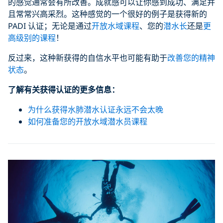
的感觉通常会有所改善。成就感可以让你感到成功、满足并
且常常兴高采烈。这种感觉的一个很好的例子是获得新的
PADI 认证；无论是通过
开放水域课程
、您的
潜水长
还是
更
高级别的课程
！
反过来，这种新获得的自信水平也可能有助于
改善您的精神
状态
。
了解有关获得认证的更多信息：
为什么获得水肺潜水认证永远不会太晚
如何准备您的开放水域潜水员课程