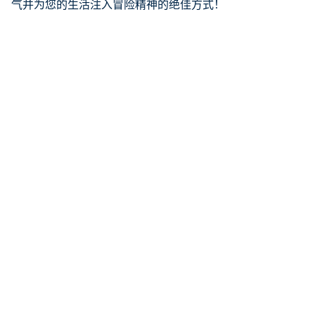
气并为您的生活注入冒险精神的绝佳方式！
你可能还喜欢：
2022 年 PADI 火炬手的海洋生物潜水探险