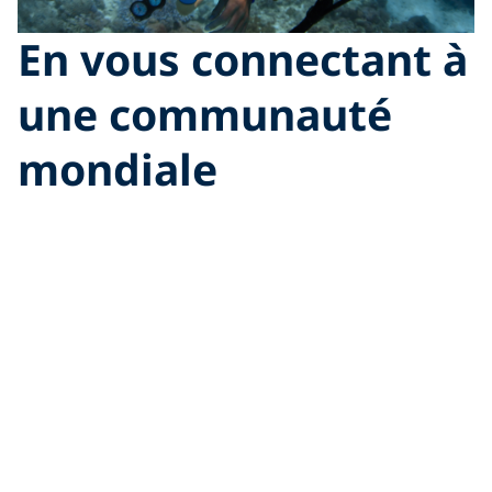
En vous connectant à
une communauté
mondiale
L’absence d’une communauté avec laquelle vous
pouvez établir des liens peut provoquer un sentiment
de solitude et d’isolement. Malheureusement, ce
sentiment peut être
lié à des troubles psychiatriques
tels que la dépression
.
Comme toute plongée nécessite au moins deux
personnes, et parfois plus, la plongée assure
l’opportunité de vous connecter avec au moins une
autre personne pour plonger. Les cours de plongée
PADI sont souvent suivis en groupe. Nous savons tous