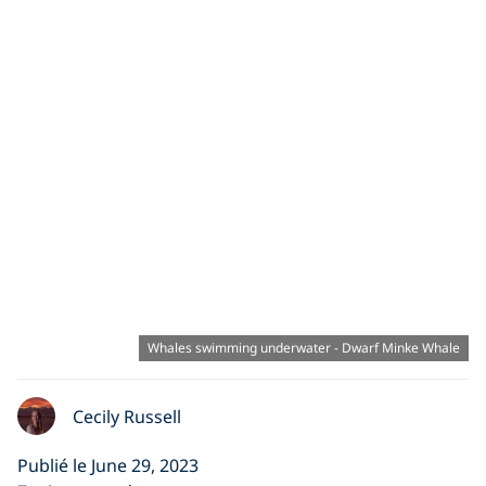
Whales swimming underwater - Dwarf Minke Whale
Cecily Russell
Publié le June 29, 2023