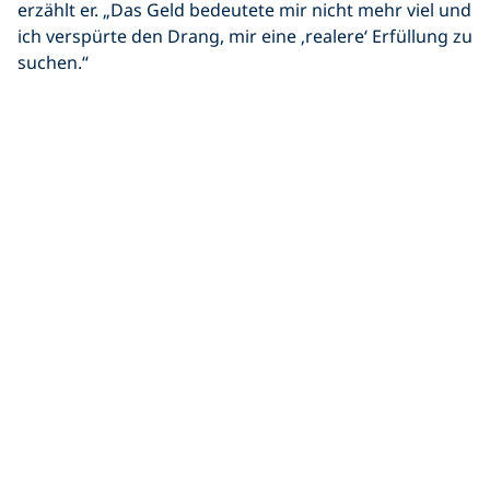
erzählt er. „Das Geld bedeutete mir nicht mehr viel und
ich verspürte den Drang, mir eine ‚realere‘ Erfüllung zu
suchen.“
Er wechselte den Job, um
PADI IDC Staff Instructor
bei
Coral Divers zu werden. Obwohl er das Vertraute
hinter sich ließ, fühlt er sich jetzt glücklicher und
erfüllter als je zuvor. Er entschied sich für die Natur
und das eigene Glück, wie er sagt.
Manche meinen, es sei ‚verrückt‘ mit dem Tauchen
eine langfristige Karriere zu verfolgen, für Dylan
Perring aber ist es eine Herzensangelegenheit. „Nur
ein kleiner Prozentsatz der Weltbevölkerung kommt
jemals zum Tauchen. Die Unterwasserwelt erlebbar zu
machen ist die beste Möglichkeit,
mehr Bewusstsein
für unsere Meere zu schaffen
. Meine Mission ist es
daher, möglichst viele Taucher auszubilden und
möglichst viele Instructors zu brevetieren, damit diese