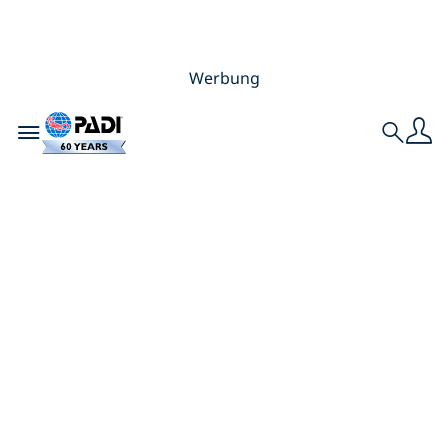
Werbung
Toggle navigation
Search
Die große
Ausstiegswelle: Was
einen bei der
meeresbezogenen