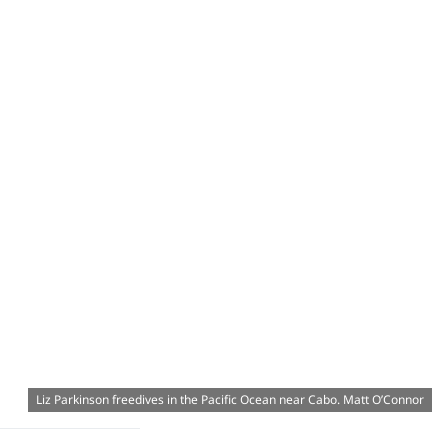
Liz Parkinson freedives in the Pacific Ocean near Cabo. Matt O’Connor