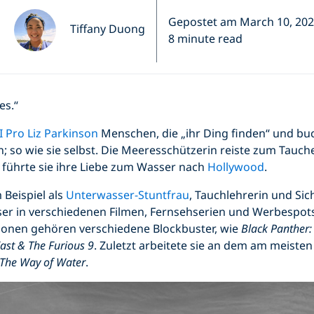
Gepostet am March 10, 20
Tiffany Duong
8 minute read
es.“
 Pro Liz Parkinson
Menschen, die „ihr Ding finden“ und buc
; so wie sie selbst. Die Meeresschützerin reiste zum Tauch
 führte sie ihre Liebe zum Wasser nach
Hollywood
.
 Beispiel als
Unterwasser-Stuntfrau
, Tauchlehrerin und Sic
ser in verschiedenen Filmen, Fernsehserien und Werbespots
ionen gehören verschiedene Blockbuster, wie
Black Panther
ast & The Furious 9
. Zuletzt arbeitete sie an dem am meisten
 The Way of Water
.