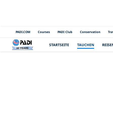
PADI Channels
PADI.COM
Courses
PADI Club
Conservation
Tra
STARTSEITE
TAUCHEN
REISE