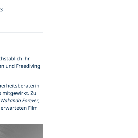
23
hstäblich ihr
en und Freediving
herheitsberaterin
 mitgewirkt. Zu
: Wakanda Forever
,
 erwarteten Film