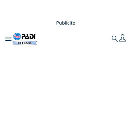
Publicité
Toggle navigation
Search
5 destinations de
plongée fascinantes
où vous avez besoin
d’une certification