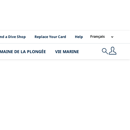
I Location Links
Français
ind a Dive Shop
Replace Your Card
Help
MAINE DE LA PLONGÉE
VIE MARINE
Search