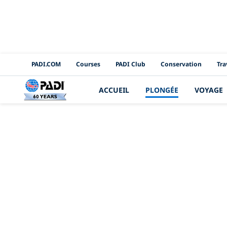
PADI Channels
PADI.COM
Courses
PADI Club
Conservation
Tra
ACCUEIL
PLONGÉE
VOYAGE