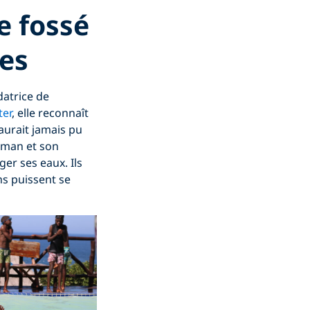
e fossé
es
datrice de
ter
, elle reconnaît
aurait jamais pu
tman et son
er ses eaux. Ils
ns puissent se