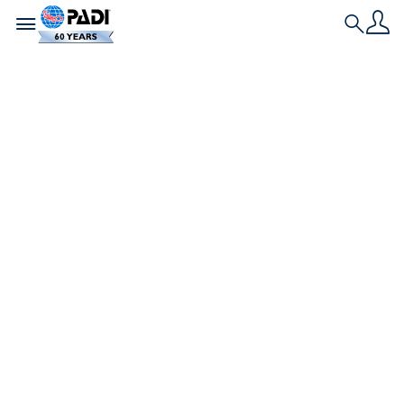
Toggle navigation
Search
11月 海さくらクリー
ンナップ実施 ～
Project AWAREコラ
ボの巻 ～
Project AWAREのパートナー