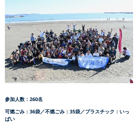
参加人数：260名
可燃ごみ：36袋／
不燃ごみ：35袋／
プラスチック：いっ
ぱい