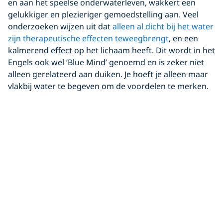
en aan het speelse onderwaterleven, wakkert een
gelukkiger en plezieriger gemoedstelling aan. Veel
onderzoeken wijzen uit dat
alleen al dicht bij het water
zijn therapeutische effecten teweegbrengt
, en een
kalmerend effect op het lichaam heeft. Dit wordt in het
Engels ook wel ‘Blue Mind’ genoemd en is zeker niet
alleen gerelateerd aan duiken. Je hoeft je alleen maar
vlakbij water te begeven om de voordelen te merken.
Duiken geeft je echter de mogelijkheid voor een
digitale detox, waardoor je loskomt van de drukte en
stress van alledag en interactie hebt met de blauwe
natuur in de meest ruige vorm.