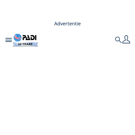
Advertentie
Toggle navigation
Search
13 Manieren
waarop duiken
goed voor je