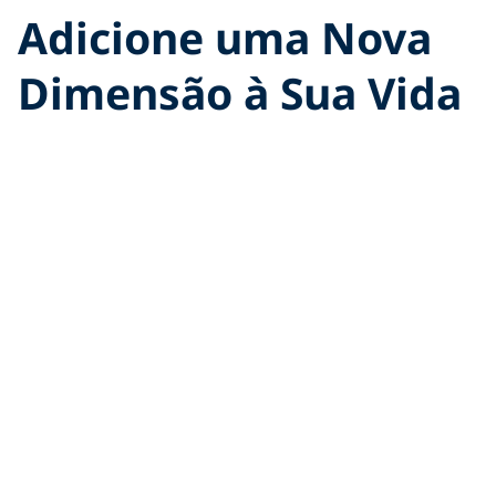
Adicione uma Nova
Dimensão à Sua Vida
Kritika Goel
abandonou seu trabalho de escritório das
9 às 5 por algo mais satisfatório para a alma – uma
vida de aventuras cheia de possibilidades e
promessas.
Uma viajante solo indiana, YouTuber e
empreendedora, Goel agora viaja em tempo
integral e acumulou mais de 627.000 seguidores no
YouTube.
Foi durante as férias em família na Austrália, em 2010,
que ela se deparou pela primeira vez com o mergulho.
Com apenas 17 anos, ela achou que era muito técnico
e optou por fazer snorkeling na
Grande Barreira de
Corais.
Mas como viajante, era apenas questão de
tempo antes de ela se deparar novamente com o