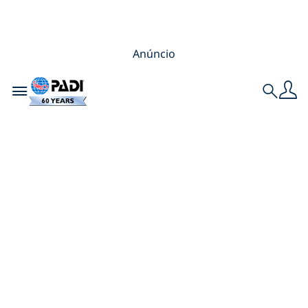
Anúncio
Toggle navigation
Search
Do Mergulho de
Batismo até o
Mergulhador de
Águas Abertas: Três
Mergulhadores que