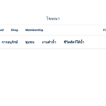
โฆษณา
PAD
vel
Shop
Membership
F
การอนุรักษ์
ชุมชน
งานดำน้ำ
ชีวิตสัตว์ใต้น้ำ