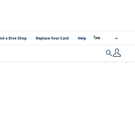
I Location Links
ไทย
ind a Dive Shop
Replace Your Card
Help
Search