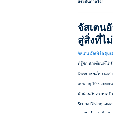
แรงบันดาลใจ
!
จัสเตนอั
สู่สิ่งที่ไม
จัสเตน อัลเพิร์ต (Ju
ที่รู้จัก นักเขียนท
Diver เธอมีความสา
เธออายุ 10 ขวบตอนท
พักผ่อนกับครอบครั
Scuba Diving เสมอจ