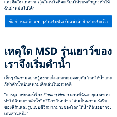
และจิตใจ แต่ความมุ่งมั่นตั้งใจที่จะเรียนให้จบหลักสูตรทำให้
ฉันผ่านมันไปได้”
ข้อกำหนดด้านอายุสำหรับชั้นเรียนดำน้ำลึกสำหรับเด็ก
เหตุใด MSD รุ่นเยาว์ของ
เราจึงเริ่มดำน้ำ
เด็กๆ มีความอยากรู้อยากเห็นและชอบผจญภัย โลกใต้น้ำและ
กีฬาดำน้ำเป็นสนามเด็กเล่นในอุดมคติ
“การดูภาพยนตร์เรื่อง
Finding Nemo
ตอนที่ฉันอายุแปดขวบ
ทำให้ฉันอยากดำน้ำ” ศรีนิวาสันกล่าว “มันเป็นความเร่งรีบ
ของสีสันและรูปแบบชีวิตมากมายของโลกใต้น้ำที่ฉันอยากจะ
เป็นส่วนหนึ่ง”