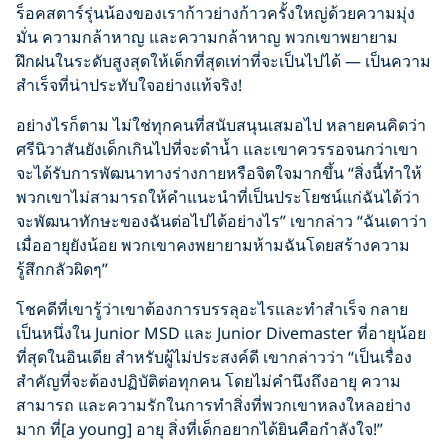
ร็อคสตาร์รุ่นน้องของเราก้าวย่างก้าวครั้งใหญ่ด้วยความมุ่ง
มั่น ความกล้าหาญ และความกล้าหาญ พวกเขาพยายาม
ฝึกฝนในระดับสูงสุดให้เด็กที่สุดเท่าที่จะเป็นไปได้ — เป็นความ
สำเร็จที่น่าประทับใจอย่างแท้จริง!
อย่างไรก็ตาม ไม่ใช่ทุกคนที่สนับสนุนเสมอไป หลายคนคิดว่า
ศรีนิวาสันยังเด็กเกินไปที่จะดำน้ำ และเขาควรรอจนกว่าเขา
จะได้รับการพัฒนาทางร่างกายหรือจิตใจมากขึ้น “สิ่งนี้ทำให้
พวกเขาไม่สามารถให้คำแนะนำที่เป็นประโยชน์แก่ฉันได้ว่า
จะพัฒนาทักษะของฉันต่อไปได้อย่างไร” เขากล่าว “ฉันเดาว่า
เมื่ออายุยังน้อย พวกเขาคงพยายามห้ามฉันโดยสร้างความ
รู้สึกกลัวผิดๆ”
โชคดีที่เขารู้ว่าเขาต้องการบรรลุอะไรและทำสำเร็จ กลาย
เป็นหนึ่งใน Junior MSD และ Junior Divemaster ที่อายุน้อย
ที่สุดในอินเดีย สำหรับผู้ไม่ประสงค์ดี เขากล่าวว่า “เป็นเรื่อง
สำคัญที่จะต้องปฏิบัติต่อทุกคน โดยไม่คำนึงถึงอายุ ความ
สามารถ และความรักในการทำสิ่งที่พวกเขาหลงใหลอย่าง
มาก ที่[a young] อายุ สิ่งที่เด็กอยากได้ยินคือกำลังใจ!”