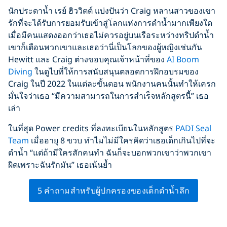
นักประดาน้ำ เรย์ ฮิววิตต์ แบ่งปันว่า Craig หลานสาวของเขา
รักที่จะได้รับการยอมรับเข้าสู่โลกแห่งการดำน้ำมากเพียงใด
เมื่อมีคนแสดงออกว่าเธอไม่ควรอยู่บนเรือระหว่างทริปดำน้ำ
เขาก็เตือนพวกเขาและเธอว่านี่เป็นโลกของผู้หญิงเช่นกัน
Hewitt และ Craig ต่างขอบคุณเจ้าหน้าที่ของ
AI Boom
Diving
ในดูไบที่ให้การสนับสนุนตลอดการฝึกอบรมของ
Craig ในปี 2022 ในแต่ละขั้นตอน พนักงานคนนั้นทำให้เครก
มั่นใจว่าเธอ “มีความสามารถในการสำเร็จหลักสูตรนี้” เธอ
เล่า
ในที่สุด Power credits ที่ลงทะเบียนในหลักสูตร
PADI Seal
Team
เมื่ออายุ 8 ขวบ ทำไมไม่มีใครคิดว่าเธอเด็กเกินไปที่จะ
ดำน้ำ “แต่ถ้ามีใครสักคนทำ ฉันก็จะบอกพวกเขาว่าพวกเขา
ผิดเพราะฉันรักมัน” เธอเน้นย้ำ
5 คำถามสำหรับผู้ปกครองของเด็กดำน้ำลึก