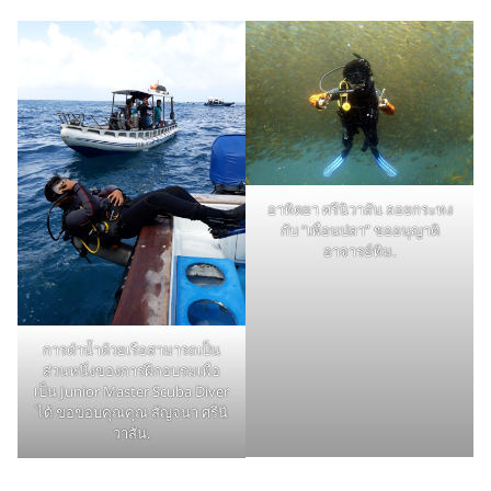
อาทิตยา ศรีนิวาสัน ลอยกระทง
กับ “เพื่อนปลา” ขออนุญาติ
อาจารย์ทิม.
การดำน้ำด้วยเรือสามารถเป็น
ส่วนหนึ่งของการฝึกอบรมเพื่อ
เป็น Junior Master Scuba Diver
ได้ ขอขอบคุณคุณ สัญจนา ศรีนิ
วาสัน.