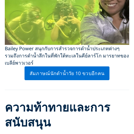
Bailey Power สนุกกับการสำรวจการดำน้ำประเภทต่างๆ
รวมถึงการดำน้ำลึกในที่พักใต้ทะเลในคีย์ลาร์โก มารยาทของ
เบลีย์พาวเวอร์
สัมภาษณ์นักดำน้ำวัย 10 ขวบอีกคน
ความท้าทายและการ
สนับสนุน