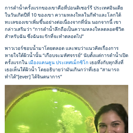
การดำน้ำครั้งแรกของเขาคือที่ปอนดิเชอร์รี ประเทศอินเดีย
ในวันเกิดปีที่ 10 ของเขา ความหลงใหลในกีฬาและโลกใต้
ทะเลของเขาเพิ่มขึ้นอย่างต่อเนื่องจากที่นั่น นอกจากนี้ เขา
กล่าวเสริมว่า “การดำน้ำลึกถือเป็นความหลงใหลตลอดชีวิต
สำหรับฉัน ซึ่งฉันจะรักที่จะทำตลอดไป”
พาวเวอร์ชอบน้ำมาโดยตลอด และพบว่าแนวคิดเรื่องการ
หายใจใต้ผิวน้ำนั้น “เกือบจะมหัศจรรย์” นับตั้งแต่การดำน้ำเปิด
ครั้งแรกใน
เมืองแคนคูน ประเทศเม็กซิโก
เธอทึ่งกับทุกสิ่งที่
เธอเห็นใต้ผิวน้ำ โดยอธิบายว่ามันเกินกว่าที่เธอ “สามารถ
ทำได้”[ever] ได้จินตนาการ”