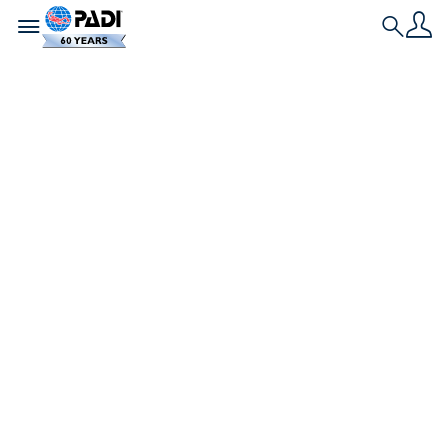
Toggle navigation
Search
PIG FES. 2024～第
204回海さくらごみ拾
いが実施されまし
た！
10月5日（土）、PIG FES 20