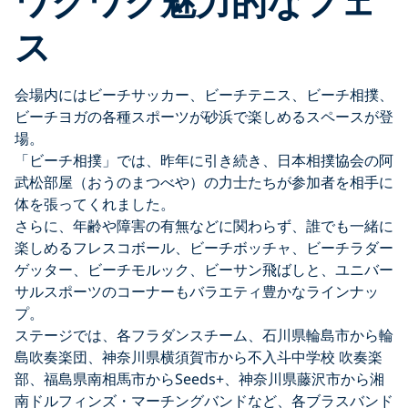
ワクワク魅力的なフェ
ス
会場内にはビーチサッカー、ビーチテニス、ビーチ相撲、
ビーチヨガの各種スポーツが砂浜で楽しめるスペースが登
場。
「ビーチ相撲」では、昨年に引き続き、日本相撲協会の阿
武松部屋（おうのまつべや）の力士たちが参加者を相手に
体を張ってくれました。
さらに、年齢や障害の有無などに関わらず、誰でも一緒に
楽しめるフレスコボール、ビーチボッチャ、ビーチラダー
ゲッター、ビーチモルック、ビーサン飛ばしと、ユニバー
サルスポーツのコーナーもバラエティ豊かなラインナッ
プ。
ステージでは、各フラダンスチーム、石川県輪島市から輪
島吹奏楽団、神奈川県横須賀市から不入斗中学校 吹奏楽
部、福島県南相馬市からSeeds+、神奈川県藤沢市から湘
南ドルフィンズ・マーチングバンドなど、各ブラスバンド