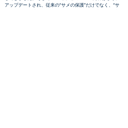
アップデートされ、従来の“サメの保護”だけでなく、“サ
メとエイの保護”へと拡張されました。（※日本での正式ロ
ーンチは今後予定されています）
このコースでは、
サメやエイの生態
なぜ彼らが脆弱な存在なのか
減少の原因
海洋生態系における重要性
人間活動による影響
私たちにできる保護アクション
などについて学びます。
また、このプログラムは単なる知識習得だけではなく、市
民科学の側面も持っています。PADI AWAREアプリ内の
「Global Shark & Ray Census」を通じて、ダイバーが実
際に海で観察したサメやエイの情報を記録・共有すること
ができます。どこで、どんな種類を、何匹見たのかといっ