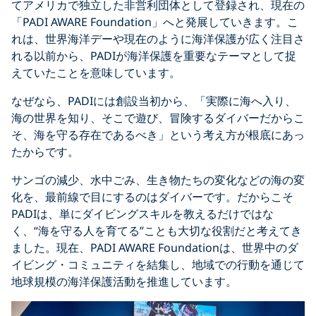
てアメリカで独立した非営利団体として登録され、現在の
「PADI AWARE Foundation」へと発展していきます。こ
れは、世界海洋デーや現在のように海洋保護が広く注目さ
れる以前から、PADIが海洋保護を重要なテーマとして捉
えていたことを意味しています。
なぜなら、PADIには創設当初から、「実際に海へ入り、
海の世界を知り、そこで遊び、冒険するダイバーだからこ
そ、海を守る存在であるべき」という考え方が根底にあっ
たからです。
サンゴの減少、水中ごみ、生き物たちの変化などの海の変
化を、最前線で目にするのはダイバーです。だからこそ
PADIは、単にダイビングスキルを教えるだけではな
く、“海を守る人を育てる”ことも大切な役割だと考えてき
ました。現在、PADI AWARE Foundationは、世界中のダ
イビング・コミュニティを結集し、地域での行動を通じて
地球規模の海洋保護活動を推進しています。