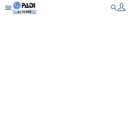
Toggle navigation
Search
世界海洋デーとは？ダ
イバーなら知ってお
きたい特別な日
毎年6月8日は、「世界海洋デー（Wor