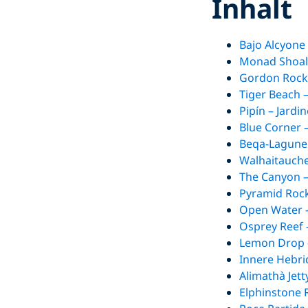
Inhalt
Bajo Alcyone 
Monad Shoal 
Gordon Rocks
Tiger Beach 
Pipín – Jardi
Blue Corner 
Beqa-Lagune 
Walhaitauche
The Canyon –
Pyramid Rock 
Open Water –
Osprey Reef 
Lemon Drop – 
Innere Hebri
Alimathà Jett
Elphinstone 