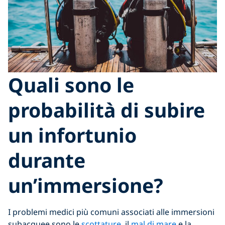
Quali sono le
probabilità di subire
un infortunio
durante
un’immersione?
I problemi medici più comuni associati alle immersioni
subacquee sono le
scottature
, il
mal di mare
e la