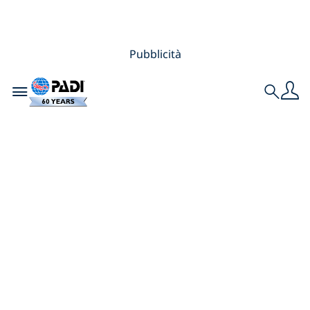
Pubblicità
Toggle navigation
Search
Le immersioni
subacquee sono
sicure?