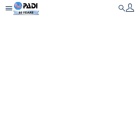
Toggle navigation
Search
江の島で海中清掃＆鈴
木香里武さんと幼魚観
察 ～海さくら PIG
Fes.
2023年10月21日（土）、AWAR