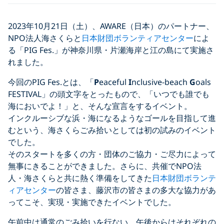
2023年10月21日（土）、AWARE（日本）のパートナー、
NPO法人海さくらと
日本財団ボランティアセンター
によ
る「PIG Fes.」が神奈川県・片瀬海岸と江の島にて実施さ
れました。
今回のPIG Fes.とは、「
P
eaceful
I
nclusive-beach
G
oals
FESTIVAL」の頭文字をとったもので、「いつでも誰でも
海においでよ！」と、そんな宣言をするイベント。
インクルーシブな浜・海になるようなゴールを目指して進
むという、海さくらごみ拾いとしては初の試みのイベント
でした。
そのスタートを多くの方・団体のご協力・ご尽力によって
無事にきることができました。さらに、共催でNPO法
人・海さくらと共に熱く準備をしてきた
日本財団ボランテ
ィアセンター
の皆さま、藤沢市の皆さまの多大な協力があ
ってこそ、実現・実施できたイベントでした。
午前中は通常のごみ拾いを行ない、午後からはそれぞれの