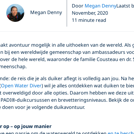
Door
Megan Denny
Laatst 
Megan Denny
November, 2020
11 minute read
kt avontuur mogelijk in alle uithoeken van de wereld. Als
e aan bij een wereldwijde gemeenschap van ambassadeurs voo
over de hele wereld, waaronder de familie Cousteau en dr. 
gemeenschap.
: de reis die je als duiker aflegt is volledig aan jou. Na h
(
Open Water Diver
) wil je alles ontdekken wat duiken te bi
at overweldigd door alle opties. Daarom hebben we deze ui
PADI®-duikcursussen en brevetteringsniveaus. Bekijk de on
e doen voor je volgende duikavontuur.
r op – op jouw manier
 we een passie om de waterwereld te ontdekken
en te besc