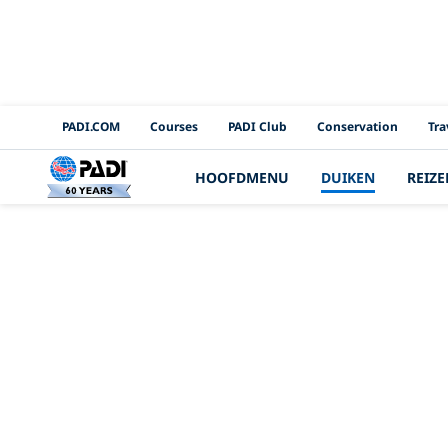
PADI Channels
PADI.COM
Courses
PADI Club
Conservation
Tra
HOOFDMENU
DUIKEN
REIZE