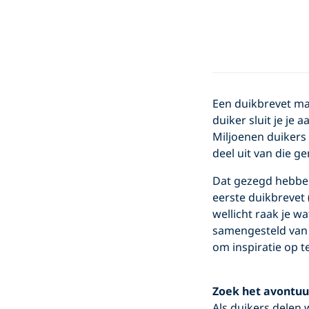
Een duikbrevet maa
duiker sluit je j
Miljoenen duikers 
deel uit van die 
Dat gezegd hebbende
eerste duikbrevet 
wellicht raak je w
samengesteld van 
om inspiratie op t
Zoek het avontuu
Als duikers delen