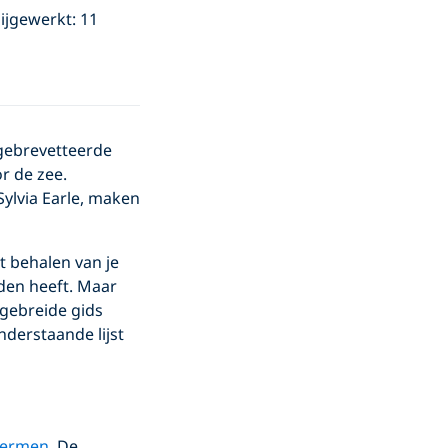
bijgewerkt: 11
 gebrevetteerde
r de zee.
Sylvia Earle, maken
et behalen van je
eden heeft. Maar
tgebreide gids
derstaande lijst
hermen
. De