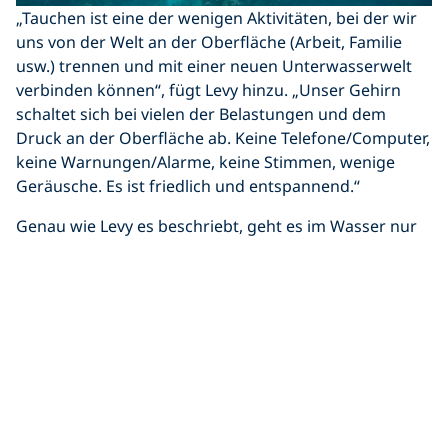
„Tauchen ist eine der wenigen Aktivitäten, bei der wir
uns von der Welt an der Oberfläche (Arbeit, Familie
usw.) trennen und mit einer neuen Unterwasserwelt
verbinden können“, fügt Levy hinzu. „Unser Gehirn
schaltet sich bei vielen der Belastungen und dem
Druck an der Oberfläche ab. Keine Telefone/Computer,
keine Warnungen/Alarme, keine Stimmen, wenige
Geräusche. Es ist friedlich und entspannend.“
Genau wie Levy es beschriebt, geht es im Wasser nur
noch um dich, deinen Atem und die Richtung, in die du
schwimmen willst. Auf diese Weise kann das Tauchen
eine wunderbare und
positive Auswirkung auf deine
mentale Gesundheit und dein Wohlbefinden
haben.
„Glück hat viele Formen, Tauchen macht jedoch viele
Menschen glücklich und entspannt, und das wollen
wir mehr und mehr Menschen bieten!“, fügte Levy
hinzu.