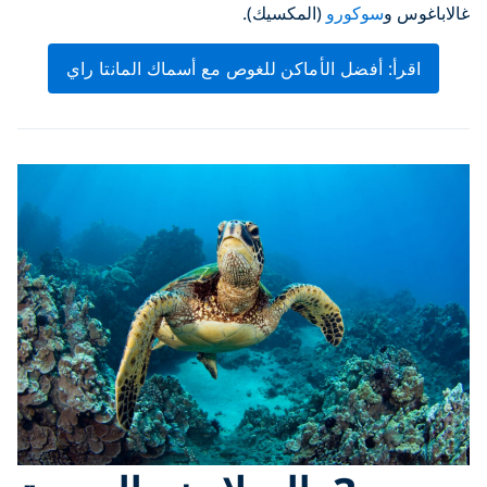
غالاباغوس و
سوكورو
(المكسيك).
اقرأ: أفضل الأماكن للغوص مع أسماك المانتا راي