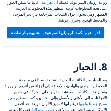
روعة روبيان السرعوف فعليك أن
تقرأ هذا.
غالباً ما يمكن العثور
على هذه المخلوقات غريبة المظهر هذه المخلوقات الغريبة
المظهر وهي تتجول حول الشعاب المرجانية في بحر المرجان
والمحيط الهندي وشرق أفريقيا.
اقرأ:
فهم لكمة الروبيان السرعوف الشبيهة بالرصاصة
Click to display the embedded
8. الحبار
YouTube video
يعد الحبار من الكائنات البحرية الشائعة نسبيًا في منطقة
المحيطين الهندي والهادئ، بالإضافة إلى أجزاء من أفريقيا وأوروبا.
وتمتاز هذه الكائنات المدهشة بقدرتها على الحركة في جميع
الاتجاهات، إلى الأعلى والأسفل وإلى الجانبين، كما تستطيع
تغيير
نسيج جلدها ولونها
(رغم أنها لا تميز الألوان!) ويعد أحد أفضل
الأماكن لرؤية الحبار هو وايالا في
جنوب أستراليا.
ففي كل عام،