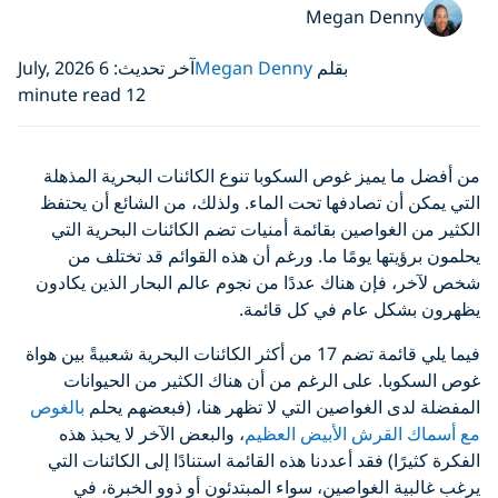
Megan Denny
بقلم
Megan Denny
آخر تحديث: 6 July, 2026
12 minute read
من أفضل ما يميز غوص السكوبا تنوع الكائنات البحرية المذهلة
التي يمكن أن تصادفها تحت الماء. ولذلك، من الشائع أن يحتفظ
الكثير من الغواصين بقائمة أمنيات تضم الكائنات البحرية التي
يحلمون برؤيتها يومًا ما. ورغم أن هذه القوائم قد تختلف من
شخص لآخر، فإن هناك عددًا من نجوم عالم البحار الذين يكادون
يظهرون بشكل عام في كل قائمة.
فيما يلي قائمة تضم 17 من أكثر الكائنات البحرية شعبيةً بين هواة
غوص السكوبا. على الرغم من أن هناك الكثير من الحيوانات
المفضلة لدى الغواصين التي لا تظهر هنا، (فبعضهم يحلم
بالغوص
مع أسماك القرش الأبيض العظيم
، والبعض الآخر لا يحبذ هذه
الفكرة كثيرًا) فقد أعددنا هذه القائمة استنادًا إلى الكائنات التي
يرغب غالبية الغواصين، سواء المبتدئون أو ذوو الخبرة، في