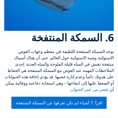
6. السمكة المنتفخة
توجد السمكة المنتفخة اللطيفة في معظم وجهات الغوص
الاستوائية وشبه الاستوائية حول العالم. حتى أن هناك أسماك
منتفخة تعيش في المياه قليلة الملوحة والمياه العذبة. إحدى
الملاحظات المهمة عند الغوص مع السمكة المنتفخة هي الحفاظ
على هدوئك دائماً وعدم إثارة غضبها. قد يؤدي إخافة هذه الحيوانات
أو الضغط عليها إلى انتفاخها – وهي استجابة دفاعية ووقائية يمكن
أن
تقصر من عمر الحيوان.
اقرأ: 7 أشياء لم تكن تعرفها عن السمكة المنتفخة