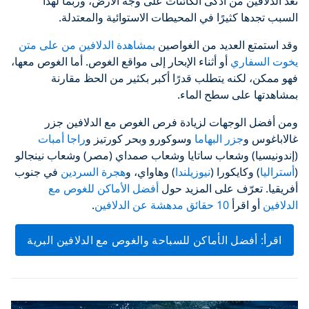
تُعد الدلافين من أذكى الكائنات على وجه الأرض، وربما لهذا
السبب تجدها كثيرًا في المحيطات الاستوائية والمعتدلة.
وقد استمتع العديد من الغواصين
بمشاهدة الدلافين من على متن
يخوت السفاري
أو أثناء الإبحار إلى مواقع الغوص. أما الغوص معها،
فهو ممكن، لكنه يتطلب قدرًا أكبر بكثير من الحظ مقارنة
بمشاهدتها على سطح الماء.
ومن أفضل الوجهات لزيادة فرص الغوص مع الدلافين جزر
غالاباغوس و
جزر البهاما
وسوكورو وبحر كورتيز و
راجا أمبات
(إندونيسيا) وشعاب ساتايا وشعاب صمداي (مصر) وشعاب نينجالو
(
أستراليا
) وكايكورا (
نيوزيلندا
) وهاواي، و
هجرة السردين
في جنوب
أفريقيا. تعرّف على المزيد حول
أفضل الأماكن للغوص مع
الدلافين
أو اقرأ
10 حقائق مدهشة عن الدلافين
.
اقرأ: أفضل الأماكن للسباحة والغوص مع الدلافين البرية