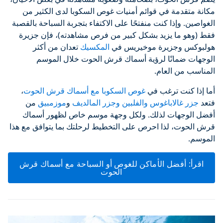
مكانة متقدمة في قوائم أمنيات غوص السكوبا لدى الكثير من
الغواصين. وإذا كنت منفتحًا على الاكتفاء بتجربة السباحة بالقصبة
فقط (وهو ما يزيد بشكل كبير من فرص مشاهدته)، فإن جزيرة
هولبوكس وجزيرة موخيريس في
المكسيك
تعدان من أكثر
الوجهات ضمانًا لرؤية أسماك قرش الحوت خلال الموسم
المناسب من العام.
أما إذا كنت ترغب في
غوص السكوبا مع أسماك قرش الحوت
،
فتعد
جزر غالاباغوس
والفلبين
وجزر المالديف
و
موزمبيق
من
أفضل الوجهات لذلك. ولكل وجهة موسم خاص لظهور أسماك
قرش الحوت، لذا احرص على التخطيط لرحلتك بما يتوافق مع هذا
الموسم.
اقرأ: أفضل الأماكن للغوص أو السباحة مع أسماك قرش
الحوت