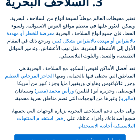
3. السلاحف البحرية
تعتبر محيطات العالم موطناً لسبعة أنواع من السلاحف البحرية.
ويمكن العثور عليها في معظم مواقع الغوص الاستوائية. ولسوء
الحظ، فإن جميع أنواع السلاحف البحرية
معرضة للخطر أو مهددة
بالانقراض أو مهددة بالانقراض بشكل كبير
، ويرجع ذلك في المقام
الأول إلى الأنشطة البشرية، مثل نهب الأعشاش، وتدمير الموائل
الطبيعية، والصيد، والتلوث البلاستيكي.
تعد أفضل الأماكن لغوص السكوبا مع السلاحف البحرية هي
المناطق التي تحظى فيها بالحماية، ومنها
الحاجز المرجاني العظيم
وجزر غالاباغوس وهاواي وريفييرا مايا وجزء كبير من أمريكا
الوسطى، وجزيرة آبو (الفلبين)
ورأس محمد (مصر)
وسيبادان
(
ماليزيا
) وغيرها من الوجهات التي تضم مناطق بحرية محمية.
وإلى جانب دعم السلاحف البحرية بزيارة الوجهات التي تحميها،
شجع أصدقاءك وأفراد عائلتك على
رفض استخدام المنتجات
البلاستيكية أحادية الاستخدام.