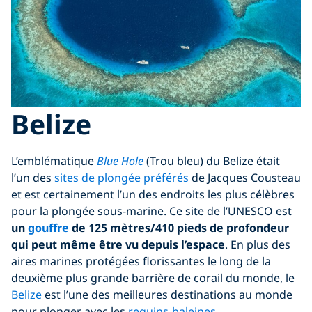
Belize
L’emblématique
Blue Hole
(Trou bleu) du Belize était
l’un des
sites de plongée préférés
de Jacques Cousteau
et est certainement l’un des endroits les plus célèbres
pour la plongée sous-marine. Ce site de l’UNESCO est
un
gouffre
de 125 mètres/410 pieds de profondeur
qui peut même être vu depuis l’espace
. En plus des
aires marines protégées florissantes le long de la
deuxième plus grande barrière de corail du monde, le
Belize
est l’une des meilleures destinations au monde
pour plonger avec les
requins-baleines
.