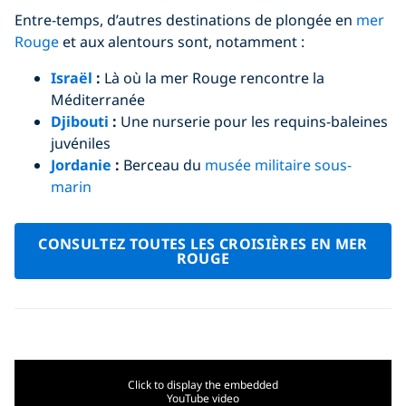
Entre-temps, d’autres destinations de plongée en
mer
Rouge
et aux alentours sont, notamment :
Israël
:
Là où la mer Rouge rencontre la
Méditerranée
Djibouti
:
Une nurserie pour les requins-baleines
juvéniles
Jordanie
:
Berceau du
musée militaire sous-
marin
CONSULTEZ TOUTES LES CROISIÈRES EN MER
ROUGE
Click to display the embedded
YouTube video