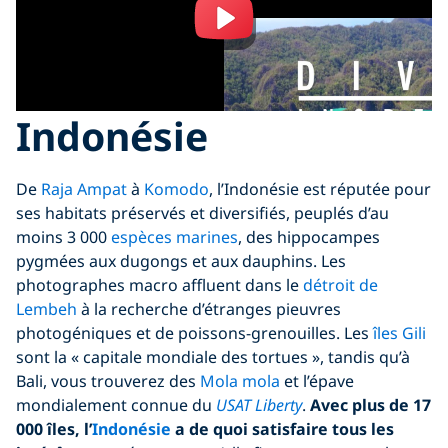
Indonésie
De
Raja Ampat
à
Komodo
, l’Indonésie est réputée pour
ses habitats préservés et diversifiés, peuplés d’au
moins 3 000
espèces marines
, des hippocampes
pygmées aux dugongs et aux dauphins. Les
photographes macro affluent dans le
détroit de
Lembeh
à la recherche d’étranges pieuvres
photogéniques et de poissons-grenouilles. Les
îles Gili
sont la « capitale mondiale des tortues », tandis qu’à
Bali, vous trouverez des
Mola mola
et l’épave
mondialement connue du
USAT Libert
y
.
Avec plus de 17
000 îles, l’
Indonésie
a de quoi satisfaire tous les