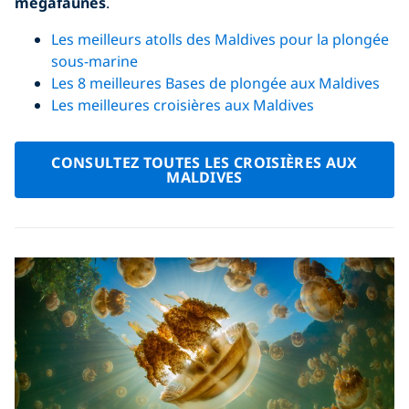
mégafaunes
.
Les meilleurs atolls des Maldives pour la plongée
sous-marine
Les 8 meilleures Bases de plongée aux Maldives
Les meilleures croisières aux Maldives
CONSULTEZ TOUTES LES CROISIÈRES AUX
MALDIVES