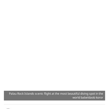
Palau Rock Islands scenic flight at the most beautiful diving spot in the
world babeldaob koror