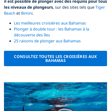
il est possible de plonger avec des requins pour tous
les niveaux de plongeurs
, sur des sites tels que
Tiger
Beach
et
Bimini
.
Les meilleures croisières aux Bahamas
Plonger à double tour : les Bahamas à la
découverte des îles
25 raisons de plonger aux Bahamas
CONSULTEZ TOUTES LES CROISIÈRES AUX
BAHAMAS